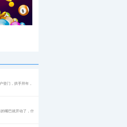
专题
户登门，拱手拜年，
亲的嘴巴就开动了，什