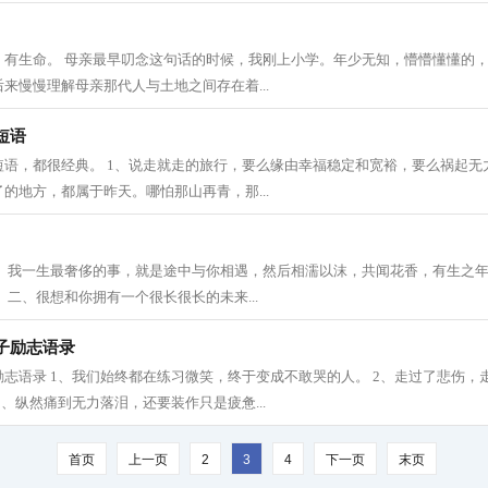
，有生命。 母亲最早叨念这句话的时候，我刚上小学。年少无知，懵懵懂懂的
来慢慢理解母亲那代人与土地之间存在着...
短语
语，都很经典。 1、说走就走的旅行，要么缘由幸福稳定和宽裕，要么祸起无力
的地方，都属于昨天。哪怕那山再青，那...
一、我一生最奢侈的事，就是途中与你相遇，然后相濡以沫，共闻花香，有生之
 二、很想和你拥有一个很长很长的未来...
子励志语录
志语录 1、我们始终都在练习微笑，终于变成不敢哭的人。 2、走过了悲伤，
3、纵然痛到无力落泪，还要装作只是疲惫...
首页
上一页
2
3
4
下一页
末页