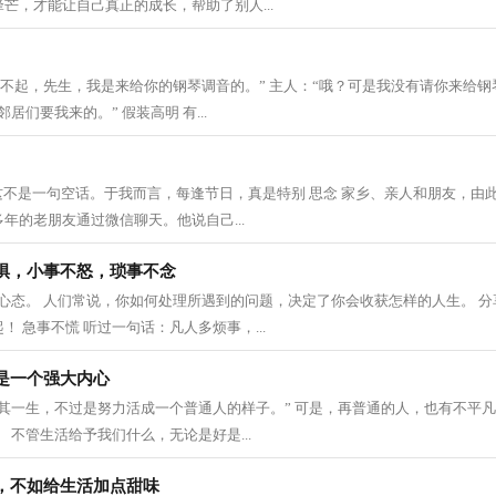
芒，才能让自己真正的成长，帮助了别人...
对不起，先生，我是来给你的钢琴调音的。” 主人：“哦？可是我没有请你来给钢
居们要我来的。” 假装高明 有...
这不是一句空话。于我而言，每逢节日，真是特别 思念 家乡、亲人和朋友，由
年的老朋友通过微信聊天。他说自己...
惧，小事不怒，琐事不念
的心态。 人们常说，你如何处理所遇到的问题，决定了你会收获怎样的人生。 分
 急事不慌 听过一句话：凡人多烦事，...
是一个强大内心
其一生，不过是努力活成一个普通人的样子。” 可是，再普通的人，也有不平凡
 不管生活给予我们什么，无论是好是...
，不如给生活加点甜味