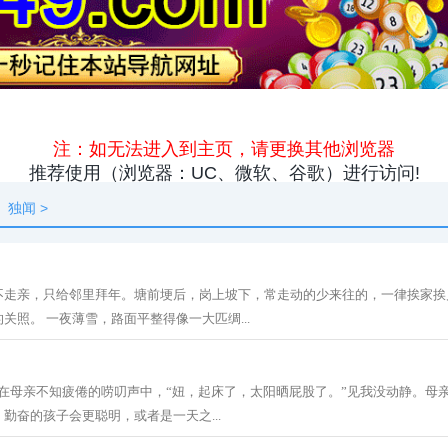
原创
资讯
热点
快料
独闻
本地
独闻
>
不走亲，只给邻里拜年。塘前埂后，岗上坡下，常走动的少来往的，一律挨家挨
关照。 一夜薄雪，路面平整得像一大匹绸...
 在母亲不知疲倦的唠叨声中，“妞，起床了，太阳晒屁股了。”见我没动静。母
勤奋的孩子会更聪明，或者是一天之...