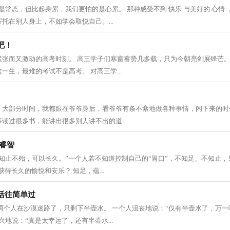
苦是常态，但比起身累，我们更怕的是心累。 那种感受不到 快乐 与美好的 心情 
托在别人身上，不如学会取悦自己。...
吧！
紧张而又激动的高考时刻。 高三学子们寒窗蓄势几多载，只为今朝亮剑展锋芒。
一生，最难的考试不是高考。 对高三学...
，大部分时间，我都跟在爷爷身后，看爷爷有条不紊地做各种事情，闲下来的时
读过很多书，能讲出很多别人讲不出的道...
睿智
知止不殆，可以长久。”一个人若不知道控制自己的“胃口”，不知足、不知止
能获得长久的愉悦和安乐？ 知足，蕴...
活往简单过
两个人在沙漠迷路了，只剩下半壶水。 一个人沮丧地说：“仅有半壶水了，万
兴地说：“真是太幸运了，还有半壶水...