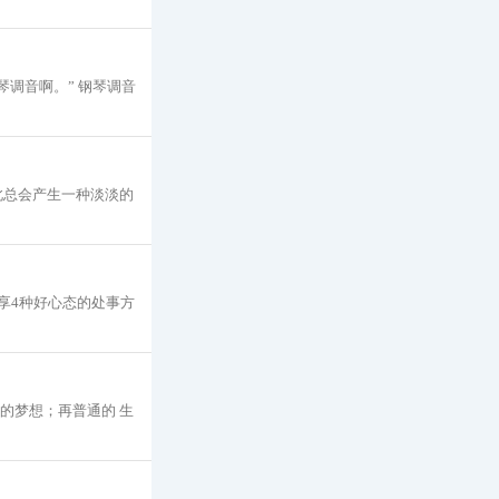
琴调音啊。” 钢琴调音
此总会产生一种淡淡的
享4种好心态的处事方
的梦想；再普通的 生