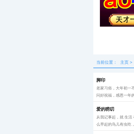
头条
最新
当前位置：
主页
>
脚印
老家习俗，大年初一
问好祝福，感恩一年的
爱的唠叨
从我记事起，就 生活
么早起的鸟儿有虫吃，