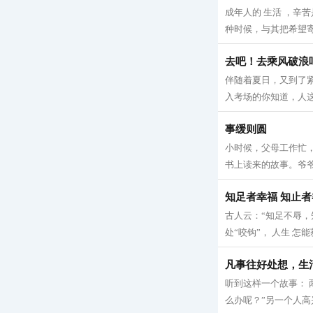
成年人的 生活 ，辛
种时候，与其把希望寄
去吧！去乘风破浪
伴随着夏日，又到了
入考场的你知道，人这
事缓则圆
小时候，父母工作忙
书上读来的故事。爷爷
知足者幸福 知止者
古人云：“知足不辱，
处“咬钩”， 人生 怎
凡事往好处想，生
听到这样一个故事： 
么办呢？”另一个人高