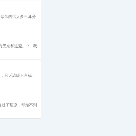
，母亲的话大多当耳旁
无奈和逃避。 2、我
年，只诉温暖不言殇，
走过了荒凉，却走不到