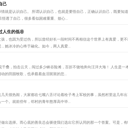
自己
事情就是认识自己。 所谓认识自己，也就是要悟自己，正确认识自己，既要知
旦悟透了自己，很多看似困难重重、烦心...
过人生的低谷
女孩，也因为受过伤，所以曾经好长一段时间不再相信这个世界上有真爱，更不
，她冰冷的心终于融化。如今，两人真爱...
浪花千叠，拍击云天，闯过多少峡谷险滩，百折不饶地奔向汪洋大海！ 人生是一
动的田园牧歌，也承载着血泪斑斑的悲...
这几天很热闹，大家都在七嘴八舌讨论着栓子考上军校的事，虽然村里这几年出
一个。就前些年，邻村的青年憨厚高中毕...
要做出选择。而心底的善良总会驱使我们选出它所认同的那一个答案。可是，有