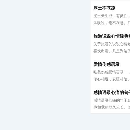
厚土不苍凉
泥土天生成，有灵性
风吹过，毫不在意。后
旅游说说心情经典
关于旅游的说说心情短
喜欢出发。凡是到达了
爱情伤感语录
唯美伤感爱情语录 
倾心相遇，安暖相陪。
感情语录心痛的句
感情语录心痛的句子励
你和我的地久天长。 