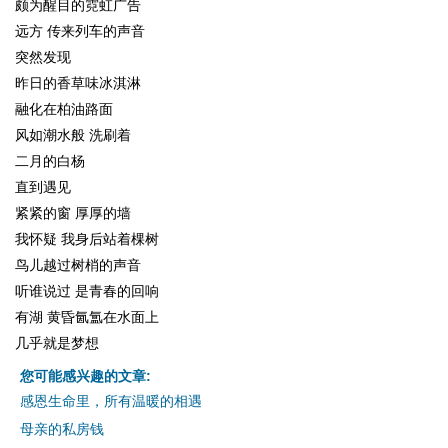
颇为醒目的霓虹广告
远方 传来列车的声音
突然发现
昨日的香草味冰淇淋
融化在柏油路面
风如潮水般 洗刷着
二月的白杨
直到遇见
紧紧的窗 厚厚的墙
我怀疑 我身后站着棵树
鸟儿越过树梢的声音
听谁说过 是青春的回响
有湖 黄昏氤氲在水面上
几乎就是梦想
您可能感兴趣的文章:
感恩生命里，所有温暖的相遇
母亲的私房钱