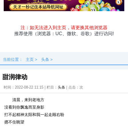
头条
原创
资讯
热点
专题
最新
快料
独闻
本地
当前位置：
主页
>
头条
>
甜润律动
时间：2022-08-22 11:15 | 栏目：
头条
| 点击：
次
清晨，来到老地方
没看到你飘逸而至身影
打不起精神太阳和我一起走顾右盼
摁不住眺望