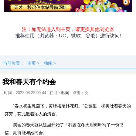
头条
原创
资讯
热点
专题
最新
快料
独闻
本地
当前位置：
主页
>
独闻
>
我和春天有个约会
时间：2022-08-22 09:44 | 栏目：
独闻
| 点击：
次
“春水初生乳燕飞，黄蜂摇尾扑花归。”公园里，柳树吐着春天的
芬芳，花儿散着沁人的清香。
美丽的春天就从这里开始了！我曾在冬天用树叶写了一份书
信，期待能与她约会。